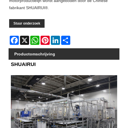
motorproductielijn wordt aangeboden door de Chinese
fabrikant SHUAIRUI®.
Stuur onderzoek
Facebook
X
WhatsApp
Pinterest
LinkedIn
Share
Productomschrijving
SHUAIRUI